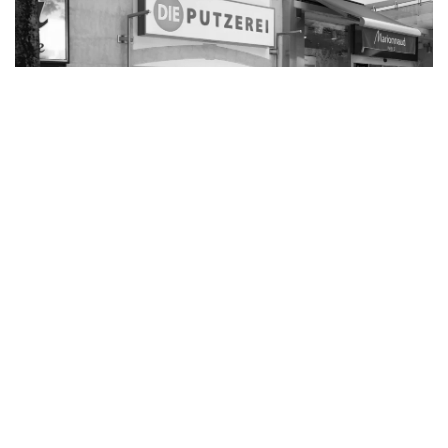
Die Putzerei Feldbach
Bürgergasse 10
8330 Feldbach
Weitere infos