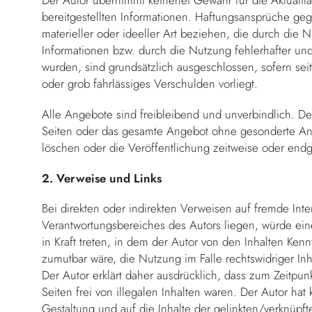
Der Autor übernimmt keinerlei Gewähr für die Aktualität,
bereitgestellten Informationen. Haftungsansprüche ge
materieller oder ideeller Art beziehen, die durch di
Informationen bzw. durch die Nutzung fehlerhafter und
wurden, sind grundsätzlich ausgeschlossen, sofern seit
oder grob fahrlässiges Verschulden vorliegt.
Alle Angebote sind freibleibend und unverbindlich. Der 
Seiten oder das gesamte Angebot ohne gesonderte An
löschen oder die Veröffentlichung zeitweise oder endgü
2. Verweise und Links
Bei direkten oder indirekten Verweisen auf fremde Inter
Verantwortungsbereiches des Autors liegen, würde eine
in Kraft treten, in dem der Autor von den Inhalten Ken
zumutbar wäre, die Nutzung im Falle rechtswidriger Inh
Der Autor erklärt daher ausdrücklich, dass zum Zeitpun
Seiten frei von illegalen Inhalten waren. Der Autor hat 
Gestaltung und auf die Inhalte der gelinkten/verknüpfte