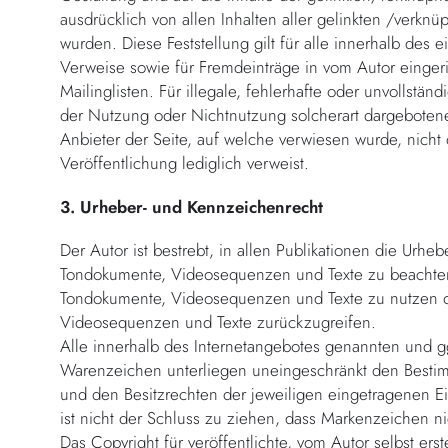
ausdrücklich von allen Inhalten aller gelinkten /verknü
wurden. Diese Feststellung gilt für alle innerhalb des
Verweise sowie für Fremdeinträge in vom Autor einger
Mailinglisten. Für illegale, fehlerhafte oder unvollstä
der Nutzung oder Nichtnutzung solcherart dargebotener
Anbieter der Seite, auf welche verwiesen wurde, nicht d
Veröffentlichung lediglich verweist.
3. Urheber- und Kennzeichenrecht
Der Autor ist bestrebt, in allen Publikationen die Urh
Tondokumente, Videosequenzen und Texte zu beachten, 
Tondokumente, Videosequenzen und Texte zu nutzen od
Videosequenzen und Texte zurückzugreifen.
Alle innerhalb des Internetangebotes genannten und g
Warenzeichen unterliegen uneingeschränkt den Besti
und den Besitzrechten der jeweiligen eingetragenen 
ist nicht der Schluss zu ziehen, dass Markenzeichen ni
Das Copyright für veröffentlichte, vom Autor selbst erst