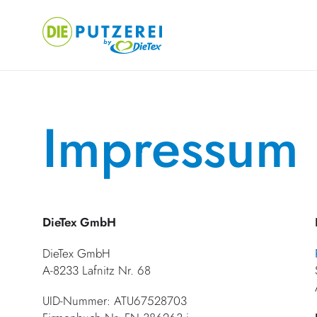
Skip
to
content
Impressum
DieTex GmbH
DieTex GmbH
A-8233 Lafnitz Nr. 68
UID-Nummer: ATU67528703