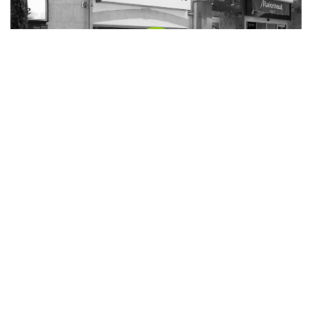
Die Putzerei Feldbach
Bürgergasse 10
8330 Feldbach
Weitere infos