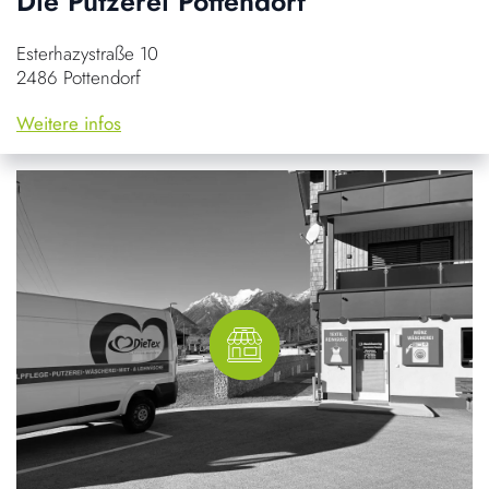
Die Putzerei Pottendorf
Esterhazystraße 10
2486 Pottendorf
Weitere infos