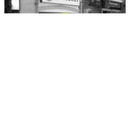
Die Putzerei Feldbach
Bürgergasse 10
8330 Feldbach
Weitere infos