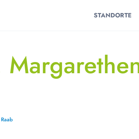
STANDORTE
. Margarethe
r Raab