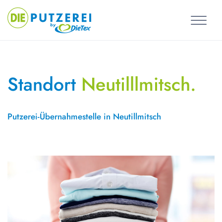
Skip
to
content
Standort
Neutilllmitsch.
Putzerei-Übernahmestelle in Neutillmitsch