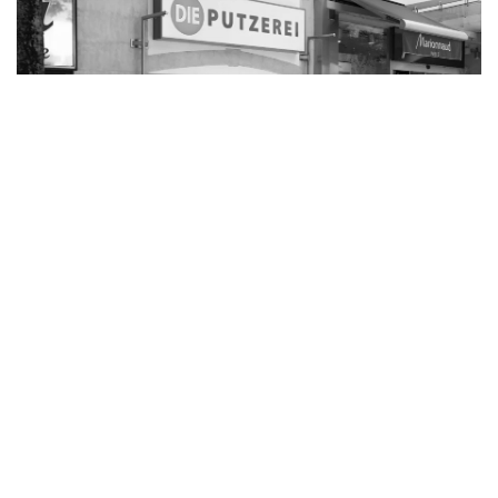
Die Putzerei Feldbach
Bürgergasse 10
8330 Feldbach
Weitere infos