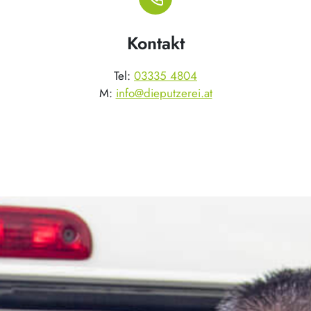
Kontakt
Tel:
03335 4804
M:
info@dieputzerei.at