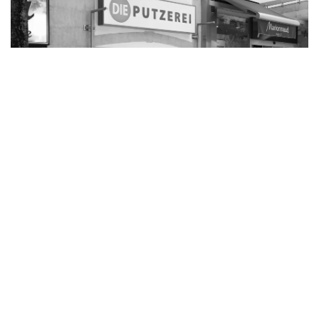
Die Putzerei Feldbach
Bürgergasse 10
8330 Feldbach
Weitere infos