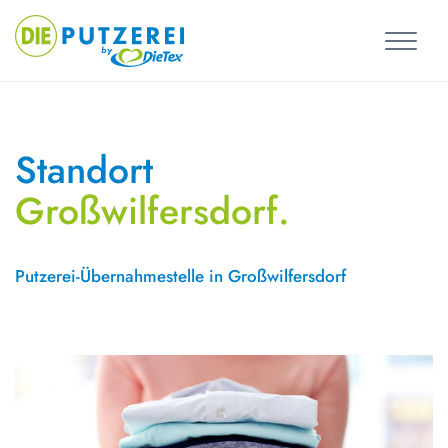
Skip
to
content
Standort
Großwilfersdorf.
Putzerei-Übernahmestelle in Großwilfersdorf