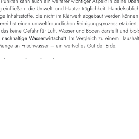
unkten kann auch ein weiterer wichtiger Aspekt in deine Übe
 einfließen: die Umwelt- und Hautverträglichkeit. Handelsüblich
ige Inhaltsstoffe, die nicht im Klärwerk abgebaut werden können
erei hat einen umweltfreundlichen Reinigungsprozess etabliert
 das keine Gefahr für Luft, Wasser und Boden darstellt und biol
e
nachhaltige Wasserwirtschaft
. Im Vergleich zu einem Haushalt
Menge an Frischwasser – ein wertvolles Gut der Erde.
d es dir danken
als dein frisch gewaschenes Lieblingskleidungsstück zu tragen? 
ten Hautverträglichkeit. Unser Lösungsmittel in der Reinigung i
rde dermatologisch mit „Sehr gut“ bewertet. Dieses Ergebnis v
danken. Vertraue auf unsere Erfahrung und spare dir die Zeit, d
icher Waschmittel auseinanderzusetzen und das ideale Produk
 deine Kleidungsstücke und profitiere von unserem raschen Serv
 saubere Wäsche zurück. Ein Service mit Herz – umweltfreundl