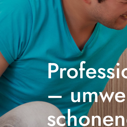
Professi
– umwel
schonen