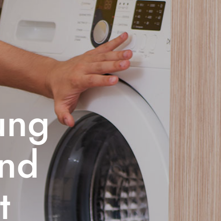
ung
und
t