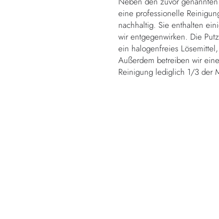
Neben den zuvor genannten P
eine professionelle Reinigung
nachhaltig. Sie enthalten ein
wir entgegenwirken. Die Putz
ein halogenfreies Lösemittel,
Außerdem betreiben wir ein
Reinigung lediglich 1/3 der 
Deine Haut wir
Gibt es ein besseres Gefühl 
Gewissheit einer besonders gu
umweltfreundlich, sondern wu
auch deine Haut wird es dir 
Zusammensetzung handelsübl
finden.
Worauf wartest du? Bring uns
Werktagen erhältst du deine