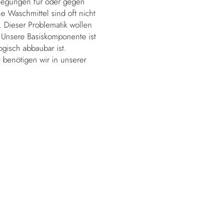
rlegungen für oder gegen
e Waschmittel sind oft nicht
. Dieser Problematik wollen
. Unsere Basiskomponente ist
ogisch abbaubar ist.
 benötigen wir in unserer
Ja! Die zusätzliche
st nicht nur
erkünden wir mit Stolz, denn
ich mit der chemischen
t für deine Wäsche zu
ice. Innerhalb von drei
ich und schonend für die