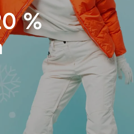
20 %
n