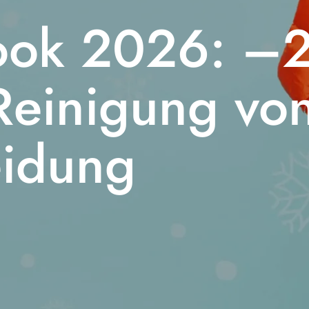
Look 2026: –
Reinigung vo
eidung