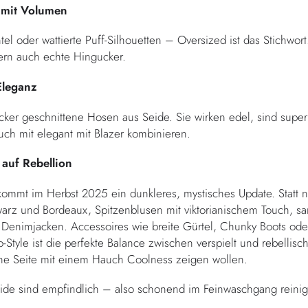
 mit Volumen
 oder wattierte Puff-Silhouetten – Oversized ist das Stichwort.
dern auch echte Hingucker.
 Eleganz
cker geschnittene Hosen aus Seide. Sie wirken edel, sind supe
auch mit elegant mit Blazer kombinieren.
 auf Rebellion
ommt im Herbst 2025 ein dunkleres, mystisches Update. Statt n
warz und Bordeaux, Spitzenblusen mit viktorianischem Touch, sam
 Denimjacken. Accessoires wie breite Gürtel, Chunky Boots oder
-Style ist die perfekte Balance zwischen verspielt und rebellis
nine Seite mit einem Hauch Coolness zeigen wollen.
ide sind empfindlich – also schonend im Feinwaschgang reinige