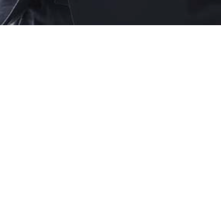
Zur Blog Übersicht
Der Maturaball ruft doch die Kleider & Anzüge haben
Flecken vom letzten Ball-Besuch? Kein Problem! Im
November bekommst du in allen Die Putzerei Filialen 20
%* Rabatt auf die Reinigung von Kleidern & Anzügen.
Aktionsbedingungen
Die Aktion gilt von 1. November bis 30. November 2023 in
allen Filialen, mit Ausnahme von Schneiderei-Leistungen
sowie der Reinigung von Leder.