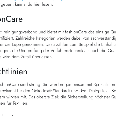
ergeben, kannst du hier lesen.
onCare
Textilreinigungsverband und bietet mit fashionCare das einzige 
tifiziert. Zahlreiche Kategorien werden dabei von sachverständ
unter die Lupe genommen. Dazu zählen zum Beispiel die Einhalt
gen, die Überprüfung der Verfahrenstechnik als auch die Quali
s wird dem Zufall überlassen.
chtlinien
 fashionCare sind streng. Sie wurden gemeinsam mit Spezialist
 (bekannt für den Oeko-Tex®-Standard) und dem Dialog Textil-Bek
n wirkten mit. Das oberste Ziel: die Sicherstellung höchster Q
en für Textilien.