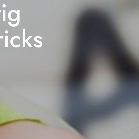
ig
ricks