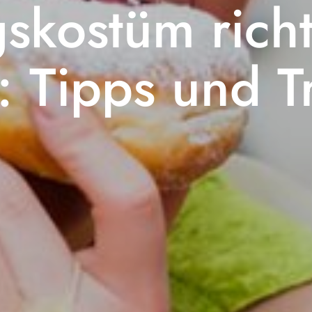
skostüm richt
: Tipps und T