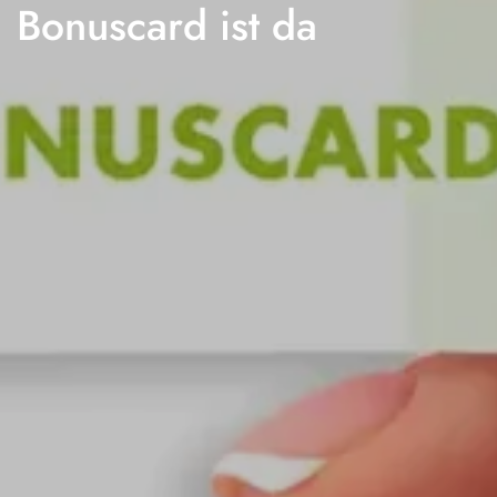
Bonuscard ist da