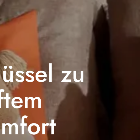
üssel zu
ftem
omfort