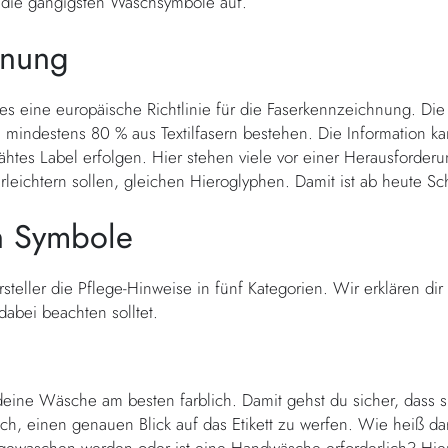
r die gängigsten Waschsymbole auf.
hnung
 es eine europäische Richtlinie für die Faserkennzeichnung. Die
u mindestens 80 % aus Textilfasern bestehen. Die Information 
nähtes Label erfolgen. Hier stehen viele vor einer Herausforder
eichtern sollen, gleichen Hieroglyphen. Damit ist ab heute Sc
en Symbole
teller die Pflege-Hinweise in fünf Kategorien. Wir erklären dir hi
dabei beachten solltet.
u deine Wäsche am besten farblich. Damit gehst du sicher, dass s
ich, einen genauen Blick auf das Etikett zu werfen. Wie heiß 