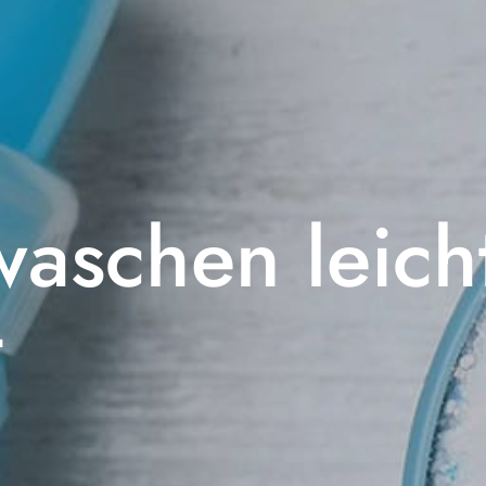
waschen leich
t