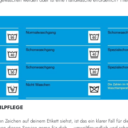
gewaschen werden oder ist eine Handwäsche erforderlich? Hier 
ILPFLEGE
 Zeichen auf deinem Etikett siehst, ist das ein klarer Fall für d
n diesen Service gerne für dich – umweltfreundlich und scho